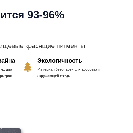
ится 93-96%
пищевые красящие пигменты
зайна
Экологичность
ур, для
Материал безопасен для здоровья и
ерьеров
окружающей среды