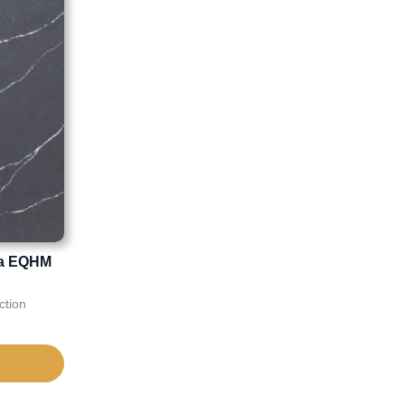
na EQHM
ction