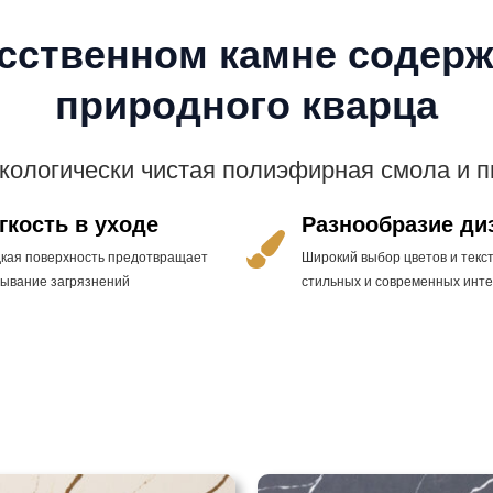
усственном камне содерж
природного кварца
экологически чистая полиэфирная смола и 
гкость в уходе
Разнообразие ди
дкая поверхность предотвращает
Широкий выбор цветов и текст
тывание загрязнений
стильных и современных инт