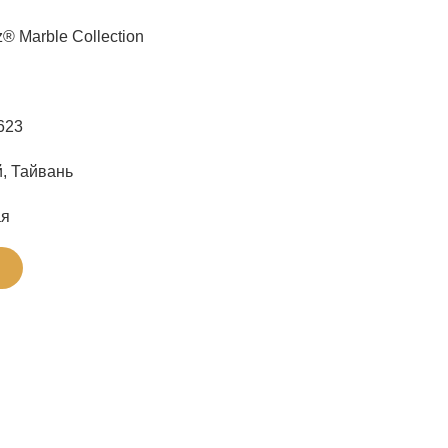
® Marble Collection
623
, Тайвань
ая