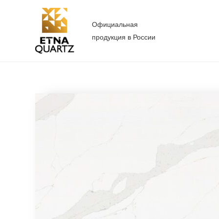
Перейти
к
Официальная
содержимому
продукция в России