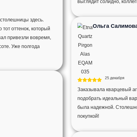
выглядит солидно, колле
 столешницы здесь.
Ольга Салимов
тот оттенок, который
иал привезли вовремя,
соте. Уже полгода
25 декабря
Заказывала кварцевый агл
подобрать идеальный вари
была надежной. Столешни
покупкой!