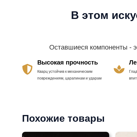
В этом иск
Оставшиеся компоненты - 
Высокая прочность
Ле
Кварц устойчив к механическим
Гла
повреждениям, царапинам и ударам
впи
Похожие товары