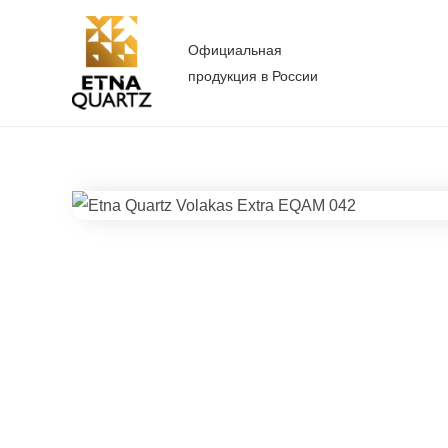
Перейти
к
Официальная
содержимому
продукция в России