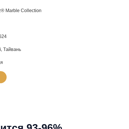
® Marble Collection
624
, Тайвань
ая
ится 93-96%