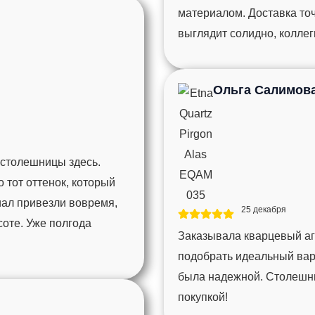
материалом. Доставка то
выглядит солидно, колле
Ольга Салимов
 столешницы здесь.
тот оттенок, который
иал привезли вовремя,
25 декабря
соте. Уже полгода
Заказывала кварцевый агл
подобрать идеальный вари
была надежной. Столешни
покупкой!