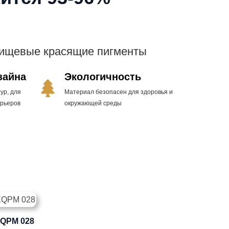
пищевые красящие пигменты
зайна
Экологичность
ур, для
Материал безопасен для здоровья и
ерьеров
окружающей среды
 EQPM 028