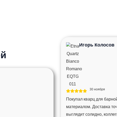
Игорь Колосов
ей
30 ноября
Покупал кварц для барной
материалом. Доставка то
выглядит солидно, колле