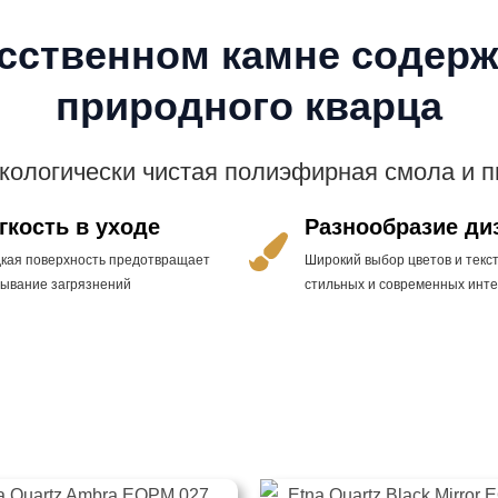
усственном камне содерж
природного кварца
экологически чистая полиэфирная смола и 
гкость в уходе
Разнообразие ди
дкая поверхность предотвращает
Широкий выбор цветов и текст
тывание загрязнений
стильных и современных инт