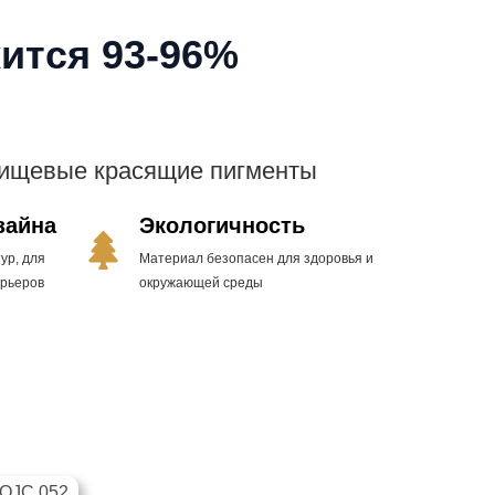
ится 93-96%
пищевые красящие пигменты
зайна
Экологичность
ур, для
Материал безопасен для здоровья и
ерьеров
окружающей среды