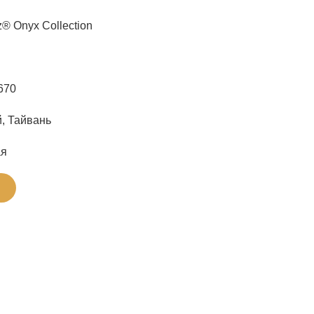
z® Onyx Collection
670
, Тайвань
ая