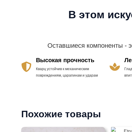
В этом иск
Оставшиеся компоненты - 
Высокая прочность
Ле
Кварц устойчив к механическим
Гла
повреждениям, царапинам и ударам
впи
Похожие товары