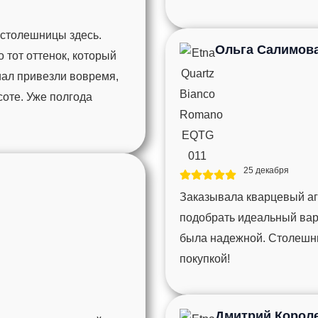
 столешницы здесь.
Ольга Салимов
тот оттенок, который
иал привезли вовремя,
соте. Уже полгода
25 декабря
Заказывала кварцевый агл
подобрать идеальный вари
была надежной. Столешни
покупкой!
Дмитрий Корол