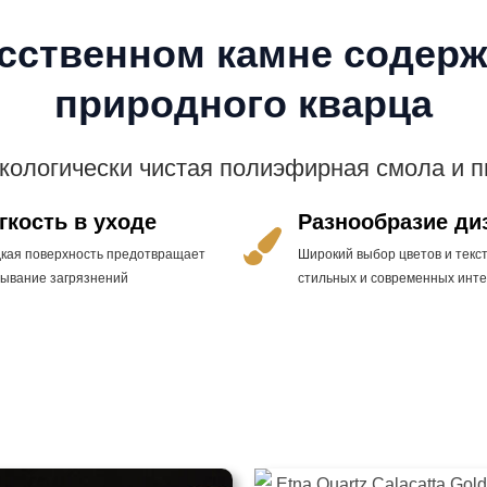
усственном камне содерж
природного кварца
экологически чистая полиэфирная смола и 
гкость в уходе
Разнообразие ди
дкая поверхность предотвращает
Широкий выбор цветов и текст
тывание загрязнений
стильных и современных инт