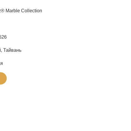
® Marble Collection
626
, Тайвань
ая