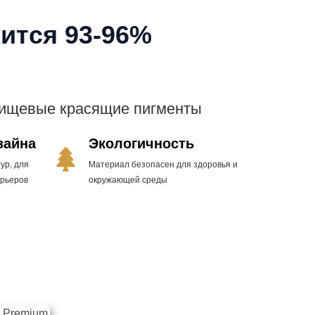
ится 93-96%
пищевые красящие пигменты
зайна
Экологичность
ур, для
Материал безопасен для здоровья и
ерьеров
окружающей среды