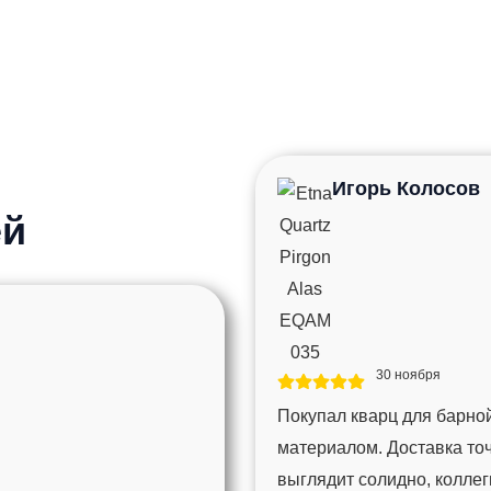
Игорь Колосов
ей
30 ноября
Покупал кварц для барной
материалом. Доставка то
выглядит солидно, колле