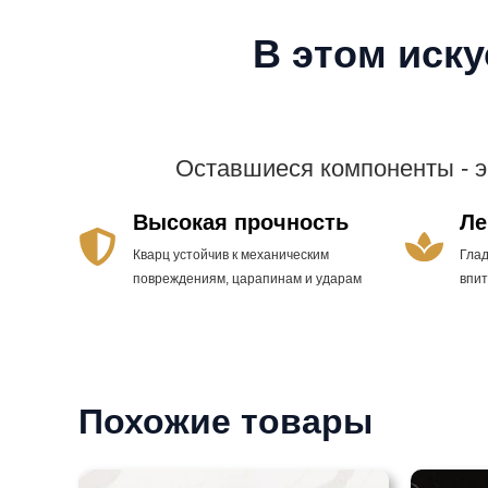
В этом иск
Оставшиеся компоненты - 
Высокая прочность
Ле
Кварц устойчив к механическим
Гла
повреждениям, царапинам и ударам
впи
Похожие товары