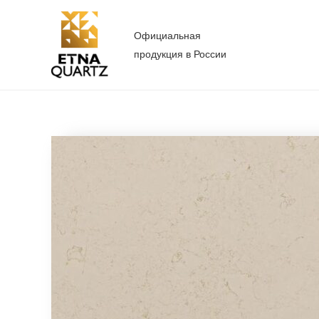
Перейти
к
Официальная
содержимому
продукция в России