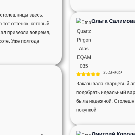
 столешницы здесь.
Ольга Салимов
тот оттенок, который
иал привезли вовремя,
соте. Уже полгода
25 декабря
Заказывала кварцевый агл
подобрать идеальный вари
была надежной. Столешни
покупкой!
Дмитрий Корол