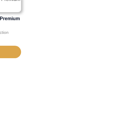
d Premium
ction