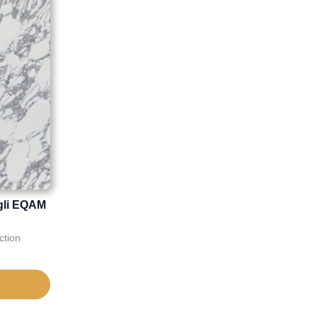
gli EQAM
ction