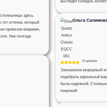
выглядит солидно, колле
 столешницы здесь.
Ольга Салимов
тот оттенок, который
иал привезли вовремя,
соте. Уже полгода
25 декабря
Заказывала кварцевый агл
подобрать идеальный вари
была надежной. Столешни
покупкой!