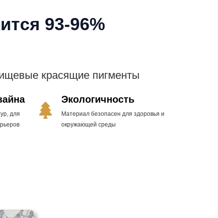
ится 93-96%
пищевые красящие пигменты
зайна
Экологичность
ур, для
Материал безопасен для здоровья и
ерьеров
окружающей среды