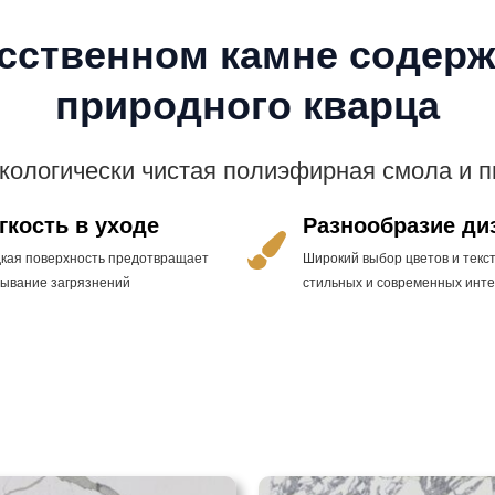
усственном камне содерж
природного кварца
экологически чистая полиэфирная смола и 
гкость в уходе
Разнообразие ди
дкая поверхность предотвращает
Широкий выбор цветов и текст
тывание загрязнений
стильных и современных инт