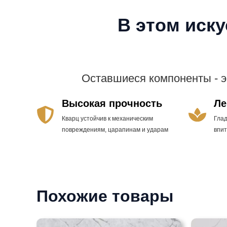
В этом иск
Оставшиеся компоненты - 
Высокая прочность
Ле
Кварц устойчив к механическим
Гла
повреждениям, царапинам и ударам
впи
Похожие товары