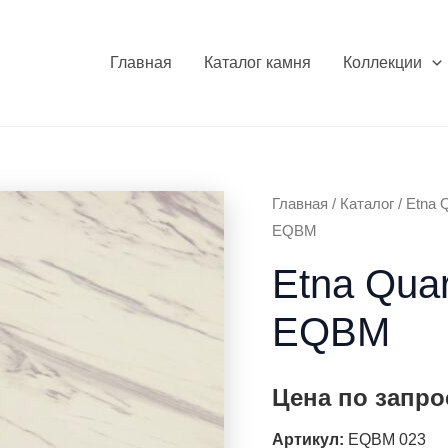
Главная
Каталог камня
Коллекции
Главная
/
Каталог
/
Etna Q
EQBM
Etna Quar
EQBM
Цена по запро
Артикул:
EQBM 023