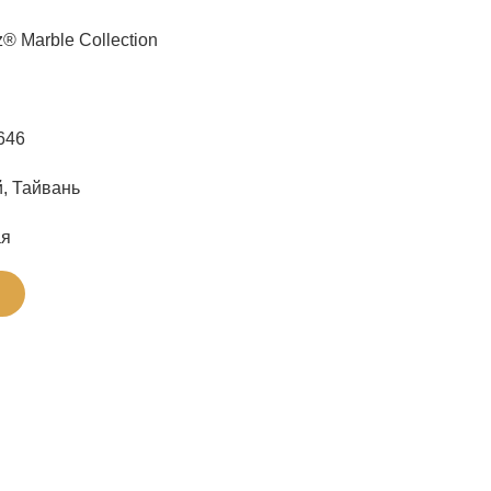
® Marble Collection
646
, Тайвань
ая