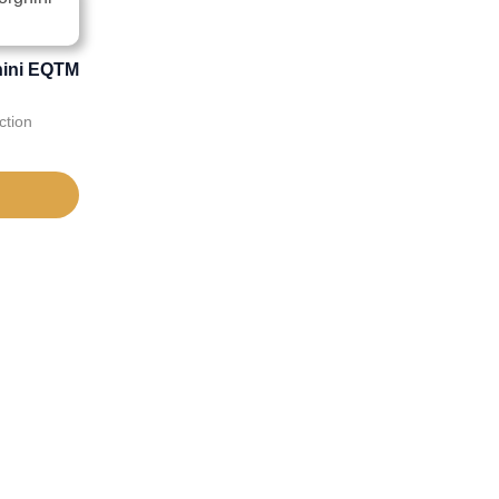
hini EQTM
ction