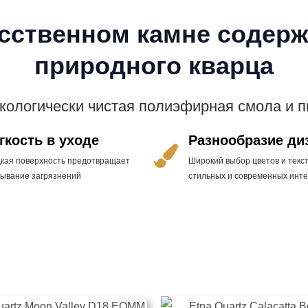
усственном камне содерж
природного кварца
экологически чистая полиэфирная смола и 
гкость в уходе
Разнообразие ди
дкая поверхность предотвращает
Широкий выбор цветов и текст
тывание загрязнений
стильных и современных инт