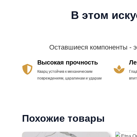
В этом иск
Оставшиеся компоненты - 
Высокая прочность
Ле
Кварц устойчив к механическим
Гла
повреждениям, царапинам и ударам
впи
Похожие товары