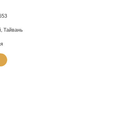
653
, Тайвань
ая