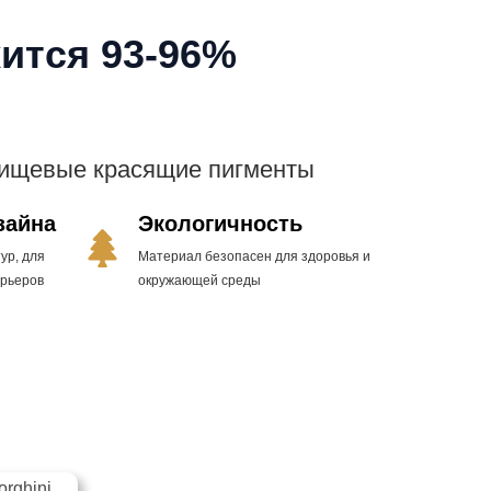
ится 93-96%
пищевые красящие пигменты
зайна
Экологичность
ур, для
Материал безопасен для здоровья и
ерьеров
окружающей среды