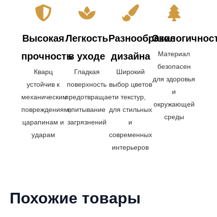
Высокая
Легкость
Разнообразие
Экологичнос
Материал
прочность
в уходе
дизайна
безопасен
Кварц
Гладкая
Широкий
для здоровья
устойчив к
поверхность
выбор цветов
и
механическим
предотвращает
и текстур,
окружающей
повреждениям,
впитывание
для стильных
среды
царапинам и
загрязнений
и
ударам
современных
интерьеров
Похожие товары