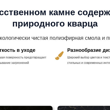
усственном камне содерж
природного кварца
экологически чистая полиэфирная смола и 
гкость в уходе
Разнообразие ди
дкая поверхность предотвращает
Широкий выбор цветов и текст
тывание загрязнений
стильных и современных инт