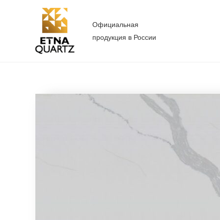
Перейти
к
Официальная
содержимому
продукция в России