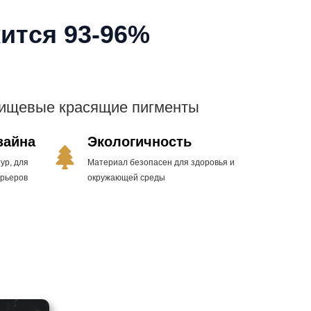
ится 93-96%
пищевые красящие пигменты
зайна
Экологичность
ур, для
Материал безопасен для здоровья и
ерьеров
окружающей среды