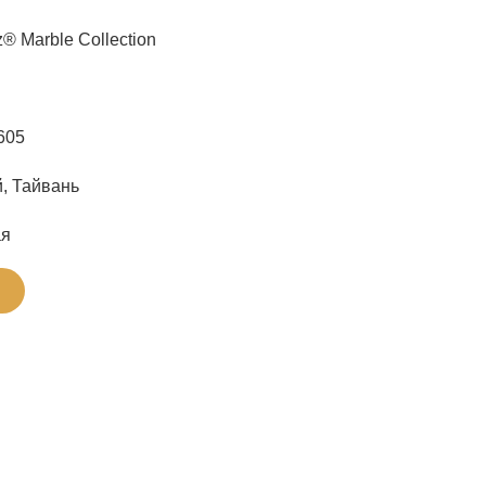
® Marble Collection
605
, Тайвань
ая