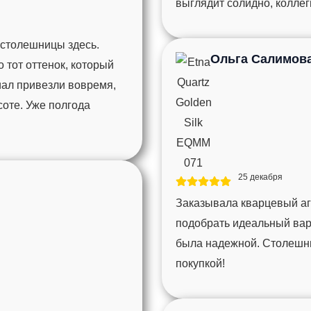
выглядит солидно, колле
 столешницы здесь.
Ольга Салимов
тот оттенок, который
иал привезли вовремя,
соте. Уже полгода
25 декабря
Заказывала кварцевый агл
подобрать идеальный вари
была надежной. Столешни
покупкой!