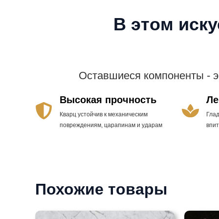
В этом иск
Оставшиеся компоненты - 
Высокая прочность
Ле
Кварц устойчив к механическим
Гла
повреждениям, царапинам и ударам
впи
Похожие товары