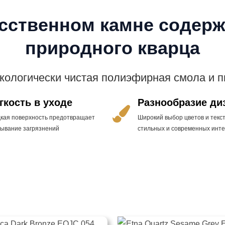
усственном камне содерж
природного кварца
экологически чистая полиэфирная смола и 
гкость в уходе
Разнообразие ди
дкая поверхность предотвращает
Широкий выбор цветов и текст
тывание загрязнений
стильных и современных инт