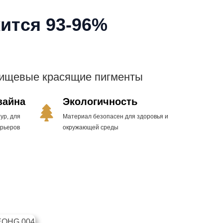
ится 93-96%
пищевые красящие пигменты
зайна
Экологичность
ур, для
Материал безопасен для здоровья и
ерьеров
окружающей среды