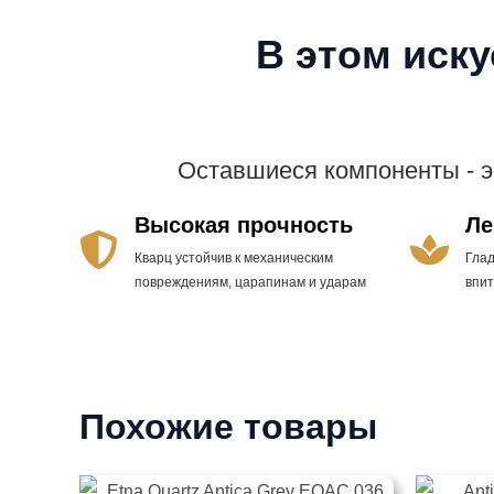
В этом иск
Оставшиеся компоненты - 
Высокая прочность
Ле
Кварц устойчив к механическим
Гла
повреждениям, царапинам и ударам
впи
Похожие товары