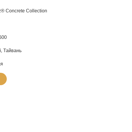
® Concrete Collection
600
, Тайвань
ая