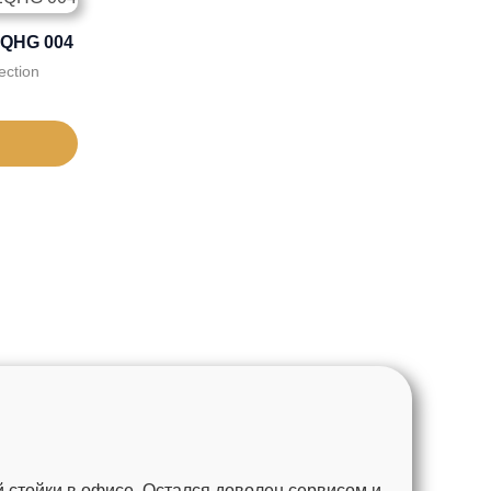
EQHG 004
ection
 стойки в офисе. Остался доволен сервисом и