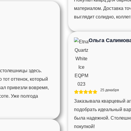
материалом. Доставка то
выглядит солидно, колле
Ольга Салимов
 столешницы здесь.
тот оттенок, который
иал привезли вовремя,
25 декабря
соте. Уже полгода
Заказывала кварцевый агл
подобрать идеальный вари
была надежной. Столешни
покупкой!