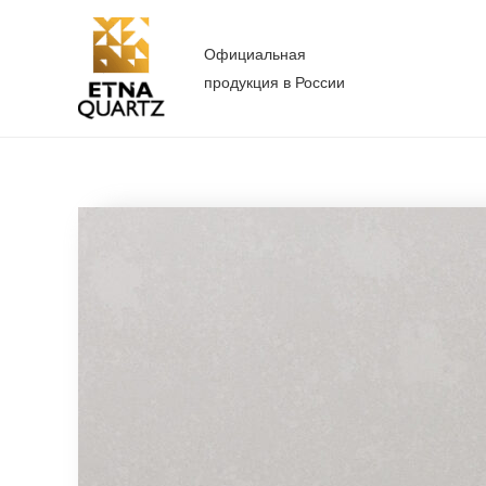
Перейти
к
Официальная
содержимому
продукция в России